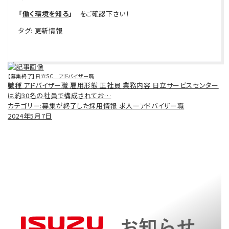
「
働く環境を知る
」
をご確認下さい！
タグ:
更新情報
投
稿
【募集終了】日立SC アドバイザー職
ナ
職種 アドバイザー職 雇用形態 正社員 業務内容 日立サービスセンター
ビ
は約30名の社員で構成されてお…
ゲ
カテゴリー:
募集が終了した採用情報 求人ーアドバイザー職
ー
シ
2024年5月7日
ョ
ン