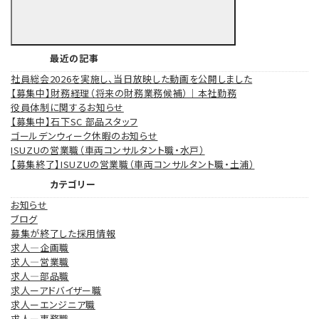
最近の記事
社員総会2026を実施し、当日放映した動画を公開しました
【募集中】財務経理（将来の財務業務候補）｜本社勤務
役員体制に関するお知らせ
【募集中】石下SC 部品スタッフ
ゴールデンウィーク休暇のお知らせ
ISUZUの営業職（車両コンサルタント職・水戸）
【募集終了】ISUZUの営業職（車両コンサルタント職・土浦）
カテゴリー
お知らせ
ブログ
募集が終了した採用情報
求人―企画職
求人―営業職
求人―部品職
求人ーアドバイザー職
求人ーエンジニア職
求人ー事務職