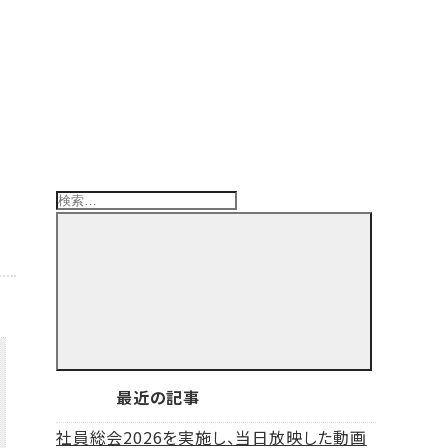
検
索:
検
索
最近の記事
社員総会2026を実施し、当日放映した動画