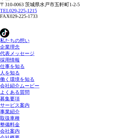
〒310-0063
茨城県
水戸市
五軒町1-2-5
TEL
029-225-1215
FAX
029-225-1733
私たちの想い
企業理念
代表メッセージ
採用情報
仕事を知る
人を知る
働く環境を知る
会社紹介ムービー
よくある質問
募集要項
サービス案内
事業紹介
取扱車種
整備料金
会社案内
会社概要