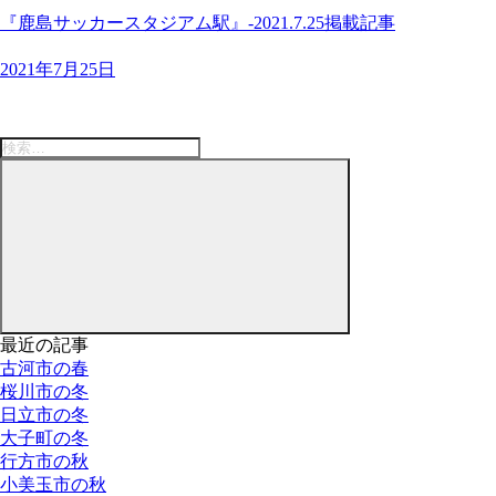
『鹿島サッカースタジアム駅』-2021.7.25掲載記事
2021年7月25日
検
索:
検
索
最近の記事
古河市の春
桜川市の冬
日立市の冬
大子町の冬
行方市の秋
小美玉市の秋