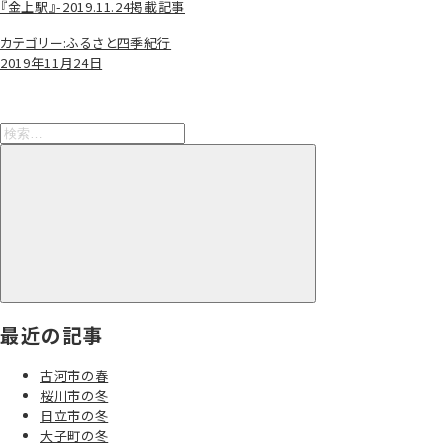
『金上駅』-2019.11.24掲載記事
カテゴリー:
ふるさと四季紀行
2019年11月24日
検
索:
検
索
最近の記事
古河市の春
桜川市の冬
日立市の冬
大子町の冬