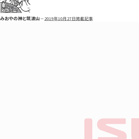
みおやの神と筑波山
－
2019年10月27日掲載記事
投
稿
ナ
ビ
ゲ
ー
シ
ョ
ン