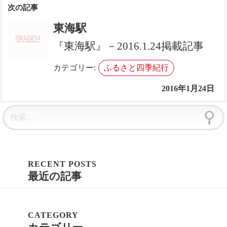
シ
ョ
東海駅
ン
『東海駅』－2016.1.24掲載記事
カテゴリー:
ふるさと四季紀行
2016年1月24日
最近の記事