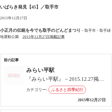
いばらき発見【45】／取手市
2015年12月27日
小正月の伝統を今でも取手のどんどまつり
－取手市・取手緑
地運動公園
2015年12月27日掲載記事
投
稿
みらい平駅
ナ
『みらい平駅』－2015.12.27掲載記事
ビ
カテゴリー:
ふるさと四季紀行
ゲ
2015年12月27日
ー