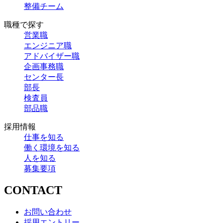
整備チーム
職種で探す
営業職
エンジニア職
アドバイザー職
企画事務職
センター長
部長
検査員
部品職
採用情報
仕事を知る
働く環境を知る
人を知る
募集要項
CONTACT
お問い合わせ
採用エントリー