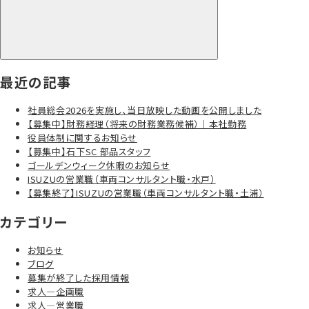
最近の記事
社員総会2026を実施し、当日放映した動画を公開しました
【募集中】財務経理（将来の財務業務候補）｜本社勤務
役員体制に関するお知らせ
【募集中】石下SC 部品スタッフ
ゴールデンウィーク休暇のお知らせ
ISUZUの営業職（車両コンサルタント職・水戸）
【募集終了】ISUZUの営業職（車両コンサルタント職・土浦）
カテゴリー
お知らせ
ブログ
募集が終了した採用情報
求人―企画職
求人―営業職