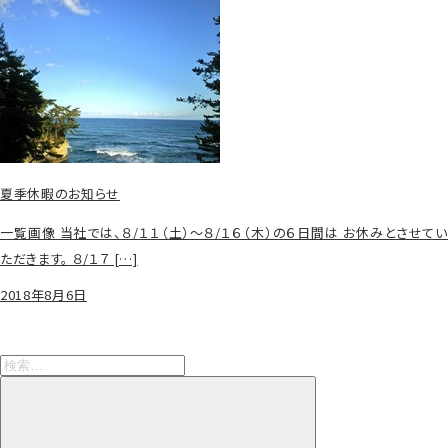
夏季休暇のお知らせ
一覧画像 当社では、８/１１（土）～８/１６（木）の６日間は お休みとさせてい
ただきます。 ８/１７ […]
2018年8月6日
検
索:
検
索