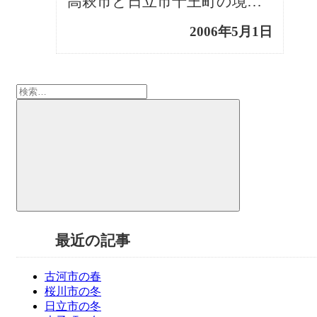
高萩市と日立市十王町の境に、標高六五八メートルの竪破山があります。 山頂には、蝦夷*1征伐の帰りみち […]
2006年5月1日
検
索:
検
索
最近の記事
古河市の春
桜川市の冬
日立市の冬