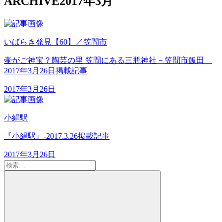
ARCHIVE
2017年3月
いばらき発見【60】／笠間市
壷がご神宝？陶芸の里 笠間にある三瓶神社－笠間市飯田
2017年3月26日掲載記事
2017年3月26日
小絹駅
『小絹駅』-2017.3.26掲載記事
2017年3月26日
検
索:
検
索