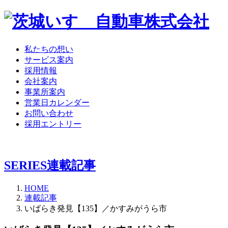
私たちの想い
サービス案内
採用情報
会社案内
事業所案内
営業日カレンダー
お問い合わせ
採用エントリー
SERIES
連載記事
HOME
連載記事
いばらき発見【135】／かすみがうら市